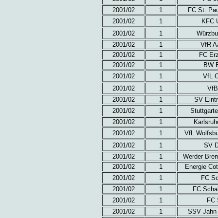
2001/02
1
FC St. Pau
2001/02
1
KFC U
2001/02
1
Würzbu
2001/02
1
VfR A
2001/02
1
FC Erz
2001/02
1
BW Br
2001/02
1
VfL 
2001/02
1
VfB
2001/02
1
SV Eintr
2001/02
1
Stuttgart
2001/02
1
Karlsru
2001/02
1
VfL Wolfsbu
2001/02
1
SV D
2001/02
1
Werder Brem
2001/02
1
Energie Cot
2001/02
1
FC Sc
2001/02
1
FC Scha
2001/02
1
FC 
2001/02
1
SSV Jahn 