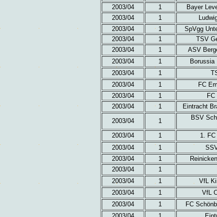
2003/04
1
Bayer Leve
2003/04
1
Ludwig
2003/04
1
SpVgg Unte
2003/04
1
TSV Ge
2003/04
1
ASV Berge
2003/04
1
Borussia
2003/04
1
TS
2003/04
1
FC Em
2003/04
1
FC 
2003/04
1
Eintracht Br
BSV Sch
2003/04
1
2003/04
1
1. FC
2003/04
1
SSV
2003/04
1
Reinicken
2003/04
1
2003/04
1
VfL K
2003/04
1
VfL 
2003/04
1
FC Schönb
2003/04
1
Eint