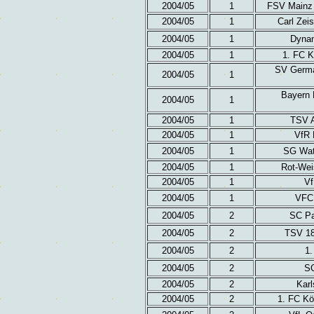
2004/05
1
FSV Mainz 
2004/05
1
Carl Zei
2004/05
1
Dynam
2004/05
1
1. FC K
SV Germa
2004/05
1
Bayern 
2004/05
1
2004/05
1
TSV A
2004/05
1
VfR 
2004/05
1
SG Watt
2004/05
1
Rot-Wei
2004/05
1
Vf
2004/05
1
VFC 
2004/05
2
SC Pa
2004/05
2
TSV 18
2004/05
2
1.
2004/05
2
SC
2004/05
2
Karl
2004/05
2
1. FC Kö