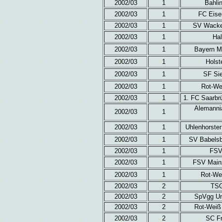
2002/03
1
Bahli
2002/03
1
FC Eise
2002/03
1
SV Wacker
2002/03
1
Hal
2002/03
1
Bayern M
2002/03
1
Holst
2002/03
1
SF Si
2002/03
1
Rot-Wei
2002/03
1
1. FC Saarbr
Alemanni
2002/03
1
2002/03
1
Uhlenhorster
2002/03
1
SV Babelsb
2002/03
1
FSV 
2002/03
1
FSV Main
2002/03
1
Rot-We
2002/03
2
TSG
2002/03
2
SpVgg Unt
2002/03
2
Rot-Weiß 
2002/03
2
SC Fr