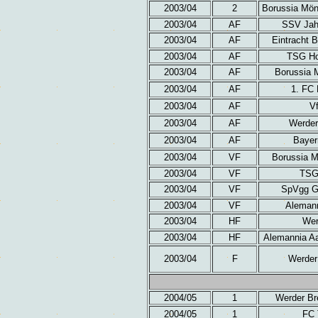
2003/04
2
Borussia Mön
2003/04
AF
SSV Jah
2003/04
AF
Eintracht 
2003/04
AF
TSG Ho
2003/04
AF
Borussia 
2003/04
AF
1. FC 
2003/04
AF
V
2003/04
AF
Werder
2003/04
AF
Bayer
2003/04
VF
Borussia 
2003/04
VF
TSG
2003/04
VF
SpVgg Gr
2003/04
VF
Alemann
2003/04
HF
Wer
2003/04
HF
Alemannia A
2003/04
F
Werder
2004/05
1
Werder Br
2004/05
1
FC 