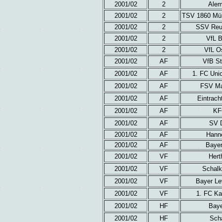
2001/02
2
Alem
2001/02
2
TSV 1860 Mün
2001/02
2
SSV Reut
2001/02
2
VfL 
2001/02
2
VfL O
2001/02
AF
VfB St
2001/02
AF
1. FC Uni
2001/02
AF
FSV Mai
2001/02
AF
Eintrach
2001/02
AF
KF
2001/02
AF
SV D
2001/02
AF
Hanno
2001/02
AF
Bayer
2001/02
VF
Hert
2001/02
VF
Schalk
2001/02
VF
Bayer Le
2001/02
VF
1. FC Ka
2001/02
HF
Baye
2001/02
HF
Sch