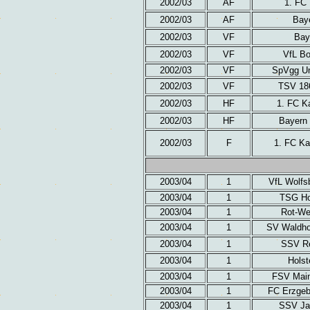
2002/03
AF
1. FC 
2002/03
AF
Bay
2002/03
VF
Bay
2002/03
VF
VfL Bo
2002/03
VF
SpVgg Un
2002/03
VF
TSV 18
2002/03
HF
1. FC K
2002/03
HF
Bayern
2002/03
F
1. FC Ka
2003/04
1
VfL Wolfs
2003/04
1
TSG Hof
2003/04
1
Rot-We
2003/04
1
SV Waldhof
2003/04
1
SSV Re
2003/04
1
Holst
2003/04
1
FSV Main
2003/04
1
FC Erzgeb
2003/04
1
SSV Ja