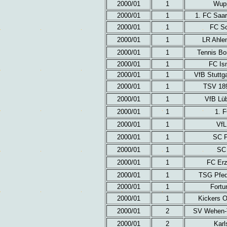
2000/01
1
Wupp
2000/01
1
1. FC Saar
2000/01
1
FC Sc
2000/01
1
LR Ahle
2000/01
1
Tennis Bo
2000/01
1
FC Is
2000/01
1
VfB Stuttga
2000/01
1
TSV 189
2000/01
1
VfB Lü
2000/01
1
1. 
2000/01
1
VfL
2000/01
1
SC P
2000/01
1
SC 
2000/01
1
FC Erz
2000/01
1
TSG Pfed
2000/01
1
Fortu
2000/01
1
Kickers O
2000/01
2
SV Wehen-T
2000/01
2
Karl