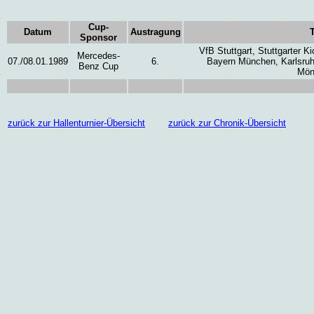
Cup-
Datum
Austragung
Sponsor
VfB Stuttgart, Stuttgarter K
Mercedes-
07./08.01.1989
6.
Bayern M
ü
nchen, Karlsruh
Benz Cup
M
ö
zurück zur Hallenturnier-Übersicht
zurück zur Chronik-Übersicht