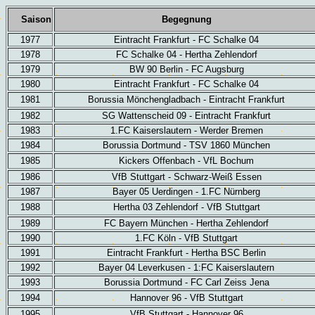
Saison
Begegnung
1977
Eintracht Frankfurt - FC Schalke 04
1978
FC Schalke 04 - Hertha Zehlendorf
1979
BW 90 Berlin - FC Augsburg
1980
Eintracht Frankfurt - FC Schalke 04
1981
Borussia Mönchengladbach - Eintracht Frankfurt
1982
SG Wattenscheid 09 - Eintracht Frankfurt
1983
1.FC Kaiserslautern - Werder Bremen
1984
Borussia Dortmund - TSV 1860 München
1985
Kickers Offenbach - VfL Bochum
1986
VfB Stuttgart - Schwarz-Weiß Essen
1987
Bayer 05 Uerdingen - 1.FC Nürnberg
1988
Hertha 03 Zehlendorf - VfB Stuttgart
1989
FC Bayern München - Hertha Zehlendorf
1990
1.FC Köln - VfB Stuttgart
1991
Eintracht Frankfurt - Hertha BSC Berlin
1992
Bayer 04 Leverkusen - 1:FC Kaiserslautern
1993
Borussia Dortmund - FC Carl Zeiss Jena
1994
Hannover 96 - VfB Stuttgart
1995
VfB Stuttgart - Hannover 96