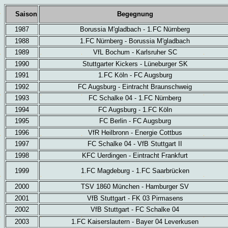
Saison
Begegnung
1987
Borussia M'gladbach -
1.FC Nürnberg
1988
1.FC Nürnberg - Borussia M'gladbach
1989
VfL Bochum - Karlsruher SC
1990
Stuttgarter Kickers - Lüneburger SK
1991
1.FC Köln -
FC Augsburg
1992
FC Augsburg - Eintracht Braunschweig
1993
FC Schalke 04 -
1.FC Nürnberg
1994
FC Augsburg - 1.FC Köln
1995
FC Berlin -
FC Augsburg
1996
VfR Heilbronn - Energie Cottbus
1997
FC Schalke 04 - VfB Stuttgart II
1998
KFC Uerdingen - Eintracht Frankfurt
1999
1.FC Magdeburg - 1.FC Saarbrücken
2000
TSV 1860 München - Hamburger SV
2001
VfB Stuttgart - FK 03 Pirmasens
2002
VfB Stuttgart - FC Schalke 04
2003
1.FC Kaiserslautern - Bayer 04 Leverkusen