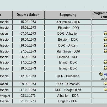
Programm(
k
Datum / Saison
Begegnung
/ u
tsspiel
15.02.1973
Kolumbien - DDR
tsspiel
18.02.1973
Ekuador - DDR
ikation
07.04.1973
DDR - Albanien
tsspiel
18.04.1973
Belgien - DDR
tsspiel
16.05.1973
DDR - Ungarn
tsspiel
27.05.1973
Rumänien - DDR
tsspiel
06.06.1973
Finnland - DDR
tsspiel
17.06.1973
Island - DDR
tsspiel
19.06.1973
Island - DDR
V
tsspiel
12.09.1973
DDR - Bulgarien
ausg
kation
29.09.1973
DDR - Rumänien
tsspiel
17.10.1973
DDR - Sowjetunion
03.11.1973
Albanien - DDR
tsspiel
tsspiel
21.11.1973
Ungarn - DDR