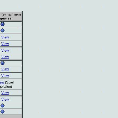
e) ja / nein
ngewiss
View
View
View
View
View
View
iew
(Spiel
efallen)
View
View