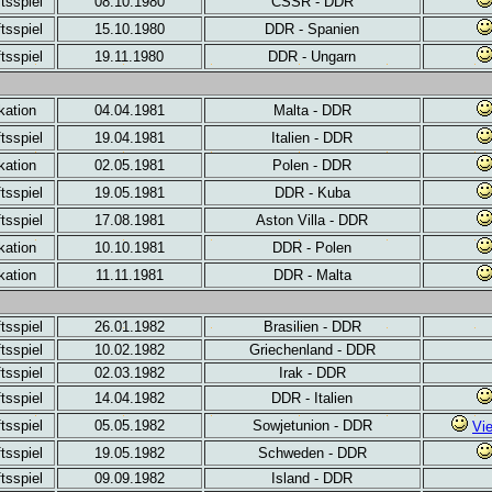
tsspiel
08.10.1980
CSSR - DDR
tsspiel
15.10.1980
DDR - Spanien
tsspiel
19.11.1980
DDR - Ungarn
kation
04.04.1981
Malta - DDR
tsspiel
19.04.1981
Italien - DDR
kation
02.05.1981
Polen - DDR
tsspiel
19.05.1981
DDR - Kuba
tsspiel
17.08.1981
Aston Villa - DDR
kation
10.10.1981
DDR - Polen
kation
11.11.1981
DDR - Malta
tsspiel
26.01.1982
Brasilien - DDR
tsspiel
10.02.1982
Griechenland - DDR
tsspiel
02.03.1982
Irak - DDR
tsspiel
14.04.1982
DDR - Italien
tsspiel
05.05.1982
Sowjetunion - DDR
Vi
tsspiel
19.05.1982
Schweden - DDR
tsspiel
09.09.1982
Island - DDR