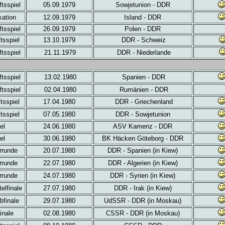
tsspiel
05.09.1979
Sowjetunion - DDR
kation
12.09.1979
Island - DDR
tsspiel
26.09.1979
Polen - DDR
tsspiel
13.10.1979
DDR - Schweiz
tsspiel
21.11.1979
DDR - Niederlande
tsspiel
13.02.1980
Spanien - DDR
tsspiel
02.04.1980
Rumänien - DDR
tsspiel
17.04.1980
DDR - Griechenland
tsspiel
07.05.1980
DDR - Sowjetunion
el
24.06.1980
ASV Kamenz - DDR
el
30.06.1980
BK Häcken Göteborg - DDR
rrunde
20.07.1980
DDR - Spanien (in Kiew)
rrunde
22.07.1980
DDR - Algerien (in Kiew)
rrunde
24.07.1980
DDR - Syrien (in Kiew)
elfinale
27.07.1980
DDR - Irak (in Kiew)
bfinale
29.07.1980
UdSSR - DDR (in Moskau)
inale
02.08.1980
CSSR - DDR (in Moskau)