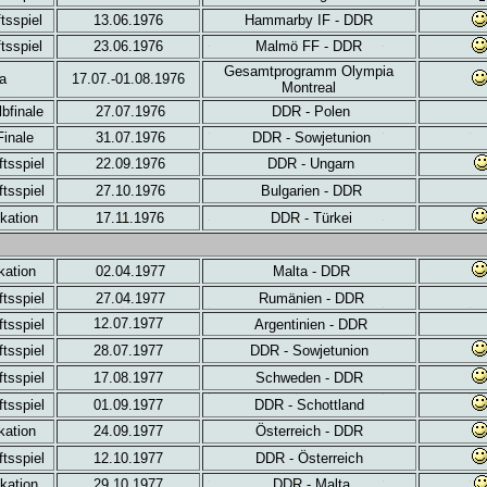
tsspiel
13.06.1976
Hammarby IF - DDR
tsspiel
23.06.1976
Malmö FF - DDR
Gesamtprogramm Olympia
ia
17.07.-01.08.1976
Montreal
bfinale
27.07.1976
DDR - Polen
inale
31.07.1976
DDR - Sowjetunion
tsspiel
22.09.1976
DDR - Ungarn
tsspiel
27.10.1976
Bulgarien - DDR
kation
17.11.1976
DDR - Türkei
kation
02.04.1977
Malta - DDR
tsspiel
27.04.1977
Rumänien - DDR
12.07.1977
tsspiel
Argentinien - DDR
tsspiel
28.07.1977
DDR - Sowjetunion
tsspiel
17.08.1977
Schweden - DDR
tsspiel
01.09.1977
DDR - Schottland
kation
24.09.1977
Österreich - DDR
tsspiel
12.10.1977
DDR - Österreich
kation
29.10.1977
DDR - Malta