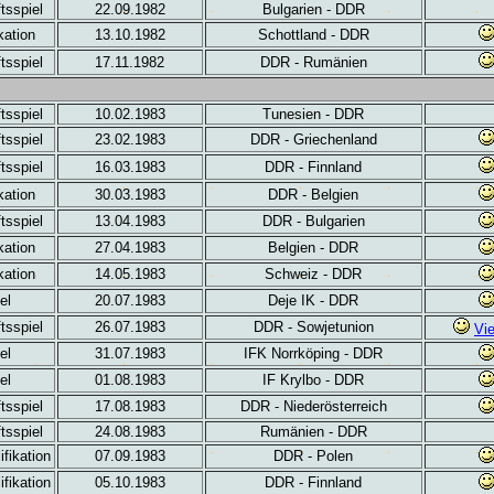
tsspiel
22.09.1982
Bulgarien - DDR
kation
13.10.1982
Schottland - DDR
tsspiel
17.11.1982
DDR - Rumänien
tsspiel
10.02.1983
Tunesien - DDR
tsspiel
23.02.1983
DDR - Griechenland
tsspiel
16.03.1983
DDR - Finnland
kation
30.03.1983
DDR - Belgien
tsspiel
13.04.1983
DDR - Bulgarien
kation
27.04.1983
Belgien - DDR
kation
14.05.1983
Schweiz - DDR
el
20.07.1983
Deje IK - DDR
tsspiel
26.07.1983
DDR - Sowjetunion
Vi
el
31.07.1983
IFK Norrköping - DDR
el
01.08.1983
IF Krylbo - DDR
tsspiel
17.08.1983
DDR - Niederösterreich
tsspiel
24.08.1983
Rumänien - DDR
fikation
07.09.1983
DDR - Polen
fikation
05.10.1983
DDR - Finnland