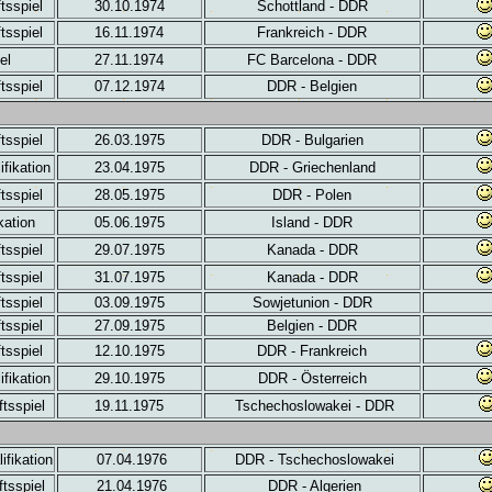
tsspiel
30.10.1974
Schottland - DDR
tsspiel
16.11.1974
Frankreich - DDR
el
27.11.1974
FC Barcelona - DDR
tsspiel
07.12.1974
DDR - Belgien
tsspiel
26.03.1975
DDR - Bulgarien
fikation
23.04.1975
DDR - Griechenland
tsspiel
28.05.1975
DDR - Polen
kation
05.06.1975
Island - DDR
tsspiel
29.07.1975
Kanada - DDR
tsspiel
31.07.1975
Kanada - DDR
tsspiel
03.09.1975
Sowjetunion - DDR
tsspiel
27.09.1975
Belgien - DDR
tsspiel
12.10.1975
DDR - Frankreich
fikation
29.10.1975
DDR - Österreich
tsspiel
19.11.1975
Tschechoslowakei - DDR
ifikation
07.04.1976
DDR - Tschechoslowakei
tsspiel
21.04.1976
DDR - Algerien