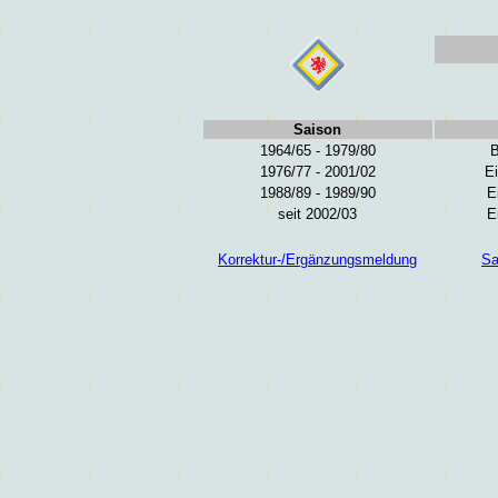
Saison
1964/65 - 1979/80
B
1976/77 - 2001/02
Ei
1988/89 - 1989/90
E
seit 2002/03
E
Korrektur-/Ergänzungsmeldung
Sa