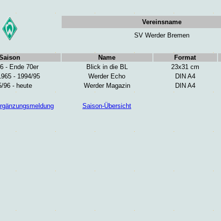
Vereinsname
SV Werder Bremen
Saison
Name
Format
6 - Ende 70er
Blick in die BL
23x31 cm
1965 - 1994/95
Werder Echo
DIN A4
/96 - heute
Werder Magazin
DIN A4
/Ergänzungsmeldung
Saison-Übersicht