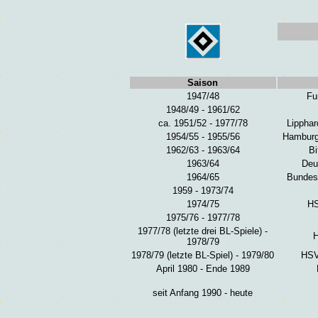
Saison
1947/48
Fu
1948/49 - 1961/62
ca. 1951/52 - 1977/78
Lipphar
1954/55 - 1955/56
Hamburg
1962/63 - 1963/64
Bi
1963/64
Deu
1964/65
Bundes
1959 - 1973/74
1974/75
HS
1975/76 - 1977/78
1977/78 (letzte drei BL-Spiele) -
H
1978/79
1978/79 (letzte BL-Spiel) - 1979/80
HSV 
April 1980 - Ende 1989
seit Anfang 1990 - heute