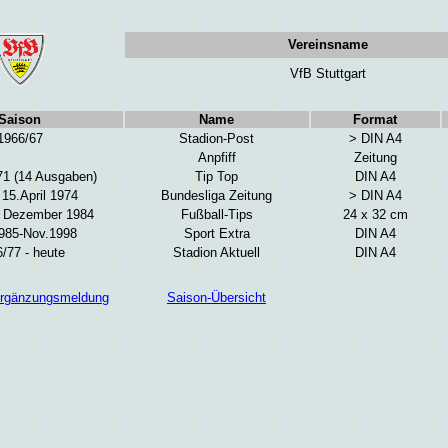
Vereinsname
VfB Stuttgart
Saison
Name
Format
1966/67
Stadion-Post
> DIN A4
Anpfiff
Zeitung
71 (14 Ausgaben)
Tip Top
DIN A4
 15.April 1974
Bundesliga Zeitung
> DIN A4
- Dezember 1984
Fußball-Tips
24 x 32 cm
1985-Nov.1998
Sport Extra
DIN A4
/77 - heute
Stadion Aktuell
DIN A4
/Ergänzungsmeldung
Saison-Übersicht