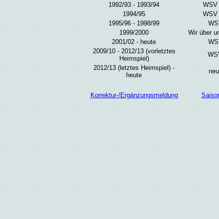
1992/93 - 1993/94
WSV 
1994/95
WSV 
1995/96 - 1998/99
WSV
1999/2000
Wir über 
2001/02 - heute
WSV
2009/10 - 2012/13 (vorletztes
WSV
Heimspiel)
2012/13 (letztes Heimspiel) -
neu
heute
Korrektur-/Ergänzungsmeldung
Saiso