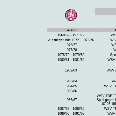
Saison
1968/69 - 1971/72
WSV
Aufstiegsrunde 1972 - 1975/76
WSV
1976/77
WS
1977/78
W
1978/79 - 1979/80
Spo
1980/81 - 1981/82
WSV
1982/83
WSV 
1983/84
Sta
1984/85
WSV T
1985/86
WSV TREFF
1986/87
Spiel gegen
07.03.19
1987/88 - 1988/89
WSV T
1989/90 - 1991/92
WSV 