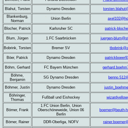
Blahut, Torsten
Dynamo Dresden
torsten.blahut
Blankenburg,
Union Berlin
axel102@ho
Norman
Blocher, Patrick
Karlsruher SC
patrick-bloc
Blum, Jürgen
1.FC Saarbrücken
juergen-blum@st
Bobrink, Torsten
Bremer SV
tbobrink@a
Böer,
Patrick
Dynamo Dresden
patrickboeer
Böhm, Gerhard
FC
Bayern München
gerhard.boeh
Böhme,
SG
Dynamo Dresden
benno.512
Benjamin
Böhmer, Justin
Dynamo Dresden
justin_boehm
Böhringer,
Fußball und Eishockey
wizardyello
Thomas
1.FC Union Berlin, Union
Börner, Frank
Oberschöneweide, Union 06
boerner@beuth-h
Berlin
Börner,
Rainer
DDR-Oberliga, NOFV
rainer.boerner@