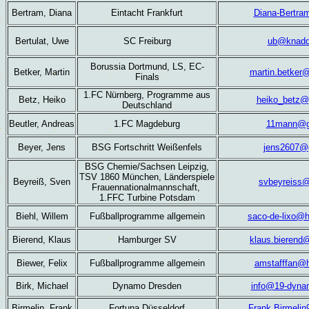
Bertram, Diana
Eintacht Frankfurt
Diana-Bertr
Bertulat, Uwe
SC Freiburg
ub@knadd
Borussia Dortmund, LS, EC-
Betker, Martin
martin.betker@
Finals
1.FC Nürnberg, Programme aus
Betz, Heiko
heiko_betz@
Deutschland
Beutler, Andreas
1.FC Magdeburg
11mann@g
Beyer, Jens
BSG Fortschritt Weißenfels
jens2607@
BSG Chemie/Sachsen Leipzig,
TSV 1860 München,
Länderspiele
Beyreiß, Sven
svbeyreiss
Frauennationalmannschaft,
1.FFC Turbine Potsdam
Biehl, Willem
Fußballprogramme allgemein
saco-de-lixo@
Bierend, Klaus
Hamburger SV
klaus.bierend
Biewer, Felix
Fußballprogramme allgemein
amstafffan@h
Birk, Michael
Dynamo Dresden
info@19-dyna
Birmelin, Frank
Fortuna Düsseldorf
Frank.Birmeli