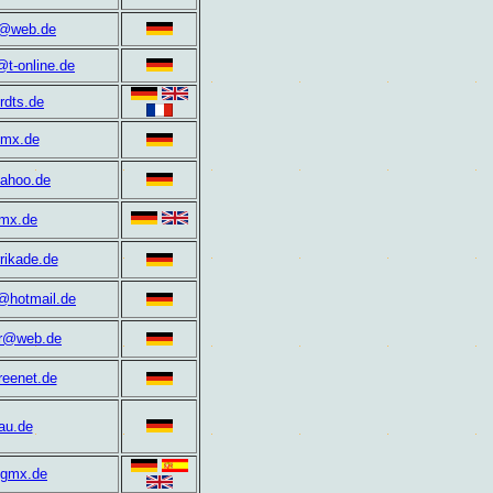
n@web.de
@t-online.de
rdts.de
mx.de
yahoo.de
gmx.de
rrikade.de
@hotmail.de
er@web.de
eenet.de
au.de
gmx.de