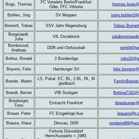
FC Vorwärts Berlin/Frankfurt
Bogs, Thomas
thomas.bogs@t
Oder, FFC Viktoria
Bohlen, Jörg
SV Meppen
joerg.bohlen2
Bomertl, Tobias
SSV Jahn Regensburg
Tobias.Bomer
Borgstaedt,
VfL Osnabrück
juliaborgstae
Julia
Bornkessel,
DDR und Ostfussball
reini04@g
Andreas
Bothur, Ronald
2.Bundesliga
robo33@g
Boyens, Felix
Hamburger SV
felix.boyens@
LS, Pokal, EC, BL, 2.BL, RL, M
Brands, Martin
FamilyBrand
´gladbach
Brandt, Bernie
VfB Stuttgart
Bettina7182@t
Brauburger,
Eintracht Frankfurt
tbrauburger
Timo
Brauer, Peter
FC Erzgebirge Aue
brauerp@t-o
Brause, Klaus
Dessau, DDR
nordwind99@goo
Fortuna Düsseldorf
Heim/Auswärts < 1980,