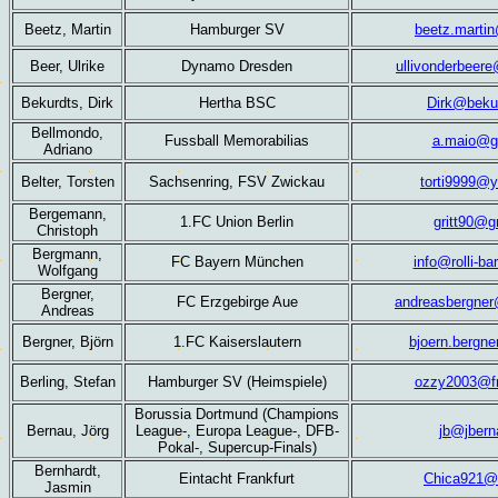
Beetz, Martin
Hamburger SV
beetz.marti
Beer, Ulrike
Dynamo Dresden
ullivonderbeere
Bekurdts,
Dirk
Hertha BSC
Dirk@beku
Bellmondo,
Fussball Memorabilias
a.maio@g
Adriano
Belter, Torsten
Sachsenring, FSV Zwickau
torti9999@
Berg
e
mann,
1.FC Union Berlin
gritt90@
Christoph
Bergmann,
FC Bayern München
info@rolli-ba
Wolfgang
Bergner,
FC Erzgebirge Aue
andreasbergner
Andreas
Bergner, Björn
1.FC Kaiserslautern
bjoern.bergn
Berling, Stefan
Hamburger SV (Heimspiele)
ozzy2003@fr
Borussia Dortmund (Champions
Bernau,
Jörg
League-, Europa League-, DFB-
jb@jbern
Pokal-, Supercup-Finals)
Bernhardt,
Eintacht Frankfurt
Chica921@
Jasmin