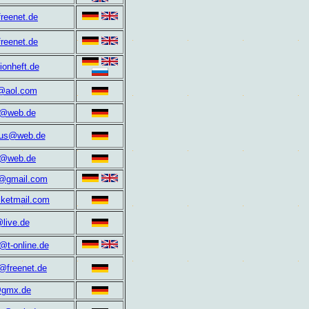
reenet.de
reenet.de
ionheft.de
n@aol.com
o@web.de
aus@web.de
c@web.de
@gmail.com
cketmail.com
live.de
@t-online.de
@freenet.de
@gmx.de