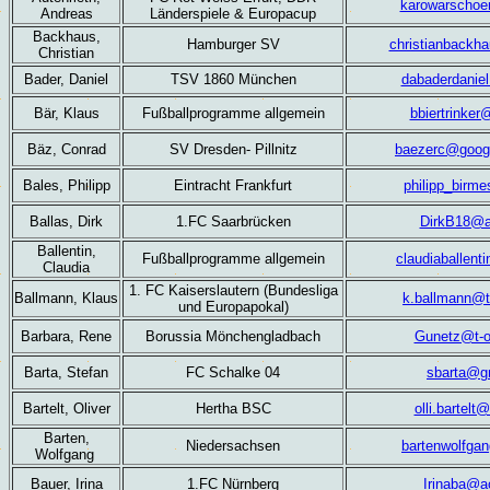
karowarscho
Andreas
Länderspiele & Europacup
Backhaus,
Hamburger SV
christianback
Christian
Bader, Daniel
TSV 1860 München
dabaderdanie
Bär, Klaus
Fußballprogramme allgemein
bbiertrinke
Bäz,
Conrad
SV Dresden
- Pillnitz
baezerc@goog
Bales, Philipp
Eintracht Frankfurt
philipp_birm
Ballas, Dirk
1.FC Saarbrücken
DirkB18@a
Ballentin,
Fußballprogramme allgemein
claudiaballen
Claudia
1. FC Kaiserslautern (Bundesliga
Ballmann,
Klaus
k.ballmann@t
und Europapokal)
Barbara, Rene
Borussia Mönchengladbach
Gunetz@t-o
Barta, Stefan
FC Schalke 04
sbarta@g
Bartelt, Oliver
Hertha BSC
olli.bartelt
Barten,
Niedersachsen
bartenwolfga
Wolfgang
Bauer,
Irina
1.FC Nürnberg
Irinaba@a