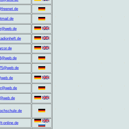
@freenet.de
tmail.de
her@web.de
adionheft.de
rcor.de
93@web.de
m75@web.de
@web.de
er@web.de
w@web.de
ochschule.de
t-online.de