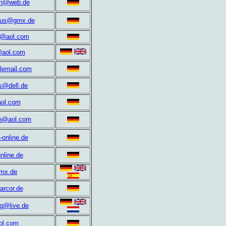
en@web.de
haus@gmx.de
l@aol.com
r@aol.com
lemail.com
es@dell.de
ol.com
tin@aol.com
-online.de
nline.de
mx.de
@arcor.de
ng@live.de
ol.com