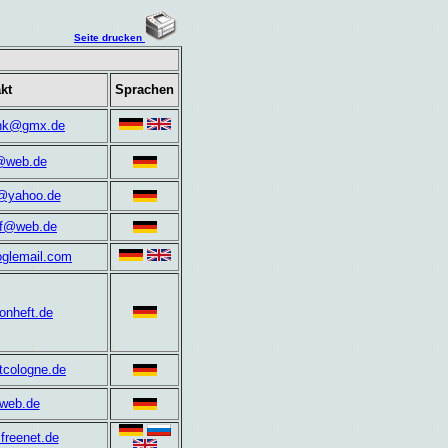
Seite drucken
kt
Sprachen
ank@gmx.de
@web.de
@yahoo.de
lf@web.de
glemail.com
onheft.de
tcologne.de
@web.de
freenet.de