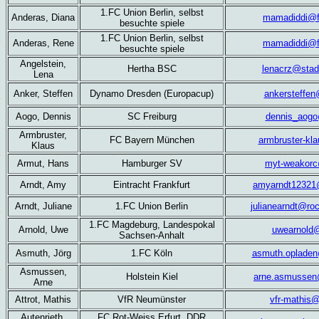
1.FC Union Berlin, selbst
Anderas, Diana
mamadiddi@f
besuchte spiele
1.FC Union Berlin, selbst
Anderas, Rene
mamadiddi@f
besuchte spiele
Angelstein,
Hertha BSC
lenacrz@stad
Lena
Anker, Steffen
Dynamo Dresden (Europacup)
ankersteffe
Aogo, Dennis
SC Freiburg
dennis_aog
Armbruster,
FC Bayern München
armbruster-kl
Klaus
Armut, Hans
Hamburger SV
myt-weakor
Arndt,
Amy
Eintracht Frankfurt
amyarndt12321
Arndt,
Juliane
1.FC Union Berlin
julianearndt@ro
1.FC Magdeburg, Landespokal
Arnold, Uwe
uwearnold@
Sachsen-Anhalt
Asmuth, Jörg
1.FC Köln
asmuth.opladen
Asmussen,
Holstein Kiel
arne.asmussen
Arne
Attrot, Mathis
VfR Neumünster
vfr-mathis
Autenrieth,
FC Rot-Weiss Erfurt, DDR