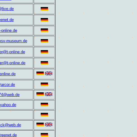
@live.de
enet.de
-online.de
msv-museum.de
er@t-online.de
er@t-online.de
nline.de
arcor.de
k74@web.de
@yahoo.de
rick@web.de
reenet.de