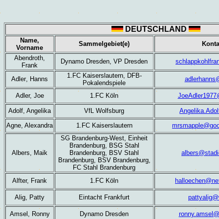
DEUTSCHLAND
Name,
Sammelgebiet(e)
Konta
Vorname
A
bendroth,
Dynamo Dresden, VP Dresden
schlappkohlfr
Frank
1.FC Kaiserslautern, DFB-
Adler
, Hanns
adlerhanns
Pokalendspiele
Adler, Joe
1.FC Köln
JoeAdler1977
Adolf, Angelika
VfL Wolfsburg
Angelika.Ado
Agne, Alexandra
1.FC Kaiserslautern
mrsmapple@goo
SG Brandenburg-West, Einheit
Brandenburg, BSG Stahl
Albers, Maik
Brandenburg, BSV Stahl
albers@stadi
Brandenburg, BSV Brandenburg,
FC Stahl Brandenburg
Alfter,
Frank
1.FC Köln
halloechen@ne
Alig, Patty
Eintacht Frankfurt
pattyalig
Amsel, Ronny
Dynamo Dresden
ronny.amsel@