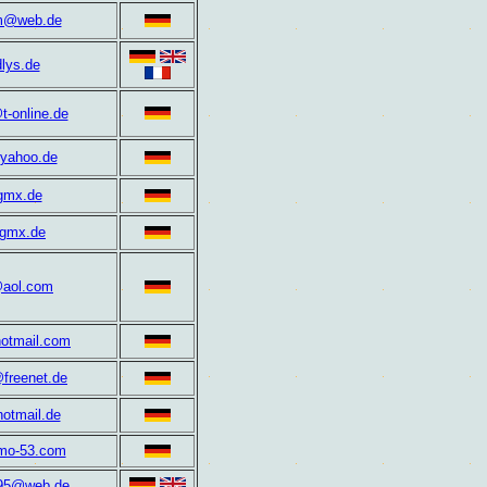
am@web.de
lys.de
t-online.de
yahoo.de
mx.de
gmx.de
@aol.com
hotmail.com
@freenet.de
otmail.de
mo-53.com
n95@web.de