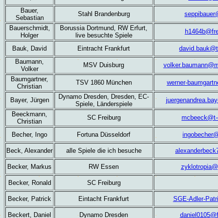
Bauer,
Stahl Brandenburg
seppibauer
Sebastian
Bauerschmidt,
Borussia Dortmund, RW Erfurt,
h1464b@fre
Holger
live besuchte Spiele
Bauk, David
Eintracht Frankfurt
david.bauk@t
Baumann,
MSV Duisburg
volker.baumann@
Volker
Baumgartner,
TSV 1860 München
werner-baumgartn
Christian
Dynamo Dresden, Dresden, EC-
Bayer, Jürgen
juergenandrea.bay
Spiele, Länderspiele
Beeckmann,
SC Freiburg
mcbeeck@t-o
Christian
Becher, Ingo
Fortuna Düsseldorf
ingobecher@
Beck, Alexander
alle Spiele die ich besuche
alexanderbec
Becker, Markus
RW Essen
zyklotropia
Becker, Ronald
SC Freiburg
Becker, Patrick
Eintacht Frankfurt
SGE-Adler-Pat
Beckert, Daniel
Dynamo Dresden
daniel0105@f