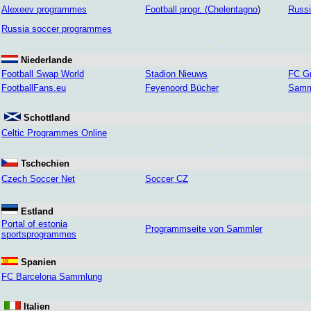
Alexeev programmes
Football progr. (Chelentagno
)
Russ
Russia soccer programmes
Niederlande
Football Swap World
Stadion Nieuws
FC Gr
FootballFans.eu
Feyenoord Bücher
Samml
Schottland
Celtic Programmes Online
Tschechien
Czech Soccer Net
Soccer CZ
Estland
Portal of estonia
Programmseite von Sammler
sportsprogrammes
Spanien
FC Barcelona Sammlung
Italien