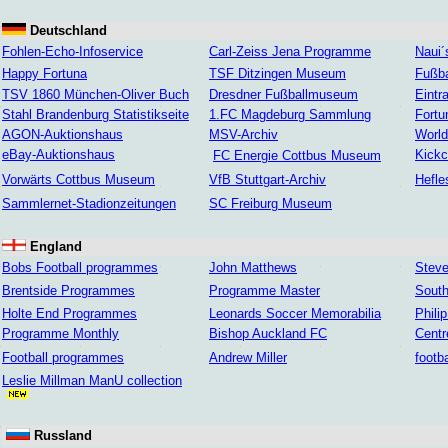
Deutschland
Fohlen-Echo-Infoservice
Carl-Zeiss Jena Programme
Naui´
Happy Fortuna
TSF Ditzingen Museum
Fußba
TSV 1860 München-Oliver Buch
Dresdner Fußballmuseum
Eintr
Stahl Brandenburg Statistikseite
1.FC Magdeburg Sammlung
Fortu
AGON-Auktionshaus
MSV-Archiv
Worl
eBay-Auktionshaus
Kickc
FC Energie Cottbus Museum
Vorwärts Cottbus Museum
VfB Stuttgart-Archiv
Hefle
Sammlernet-Stadionzeitungen
SC Freiburg Museum
England
Bobs Football programmes
John Matthews
Steve
Brentside Programmes
Programme Master
South
Holte End Programmes
Leonards Soccer Memorabilia
Phili
Programme Monthly
Bishop Auckland FC
Centr
Football programmes
Andrew Miller
footb
Leslie Millman ManU collection
Russland