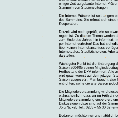
einiger Zeit aufgebaute Internet-Präs
Sammeln von Stadionzeitungen.
Die Internet-Präsenz ist seit langem ei
des Sammelns. Sie erfreut sich
eines 
Kooperation.
Derzeit wird noch geprüft, wie so etwa
regeln ist. Zu diesem Thema werden al
zum Ende des Jahres hin informiert. Im
per Internet vertreten! Das hat sicherlic
über keinen Internetanschluss verfüge
Internetcafes, Stadtbüchereien, Arbeit
darstellen.
Wichtigster Punkt ist die Entsorgung d
Saison 2004/05 seinen Mitgliedsbeitra
Fortbestand der DPV informiert. Alle
wird quasi vorerst auf dem jetzigen Sta
Saison ausgesetzt. Man braucht also f
entrichten, sollte die alte Saison jedo
Die Mitgliederversammlung wird dieses 
wahrscheinlich, dass wir im Frühjahr 
Mitgliederversammlung einberufen, um
Diskussionen dazu sind auf der Samml
Jörg Nickel, Tel.: 0203 – 55 30 62) er
Bedanken möchten wir uns natürlich b