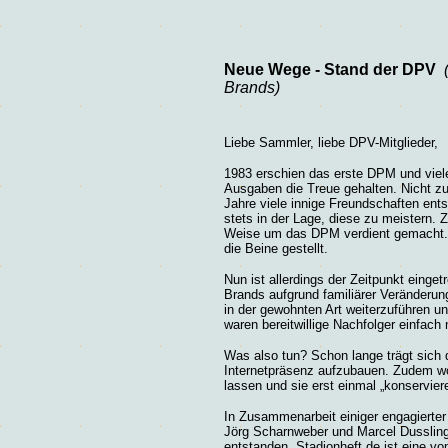
Neue Wege - Stand der DPV
Brands)
Liebe Sammler, liebe DPV-Mitglieder,
1983 erschien das erste DPM und vie
Ausgaben die Treue gehalten. Nicht zu
Jahre viele innige Freundschaften ent
stets in der Lage, diese zu meistern. Z
Weise um das DPM verdient gemacht. E
die Beine gestellt.
Nun ist allerdings der Zeitpunkt einge
Brands aufgrund familiärer Veränderun
in der gewohnten Art weiterzuführen un
waren bereitwillige Nachfolger einfach 
Was also tun? Schon lange trägt sich
Internetpräsenz aufzubauen. Zudem wo
lassen und sie erst einmal „konservier
In Zusammenarbeit einiger engagierter
Jörg Scharnweber und Marcel Dussling)
entstanden. Stadionheft.de ist eine v