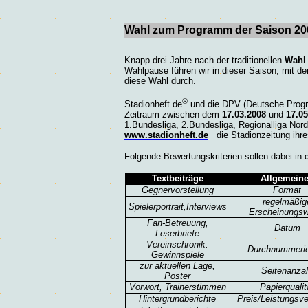
Wahl zum Programm der Saison 20
Knapp drei Jahre nach der traditionellen
Wahl
Wahlpause führen wir in dieser Saison, mit der
diese Wahl durch.
®
Stadionheft.de
und die DPV (Deutsche Progr
Zeitraum zwischen dem
17.03.2008
und
17.05
1.Bundesliga, 2.Bundesliga, Regionalliga Nord
www.stadionheft.de
die Stadionzeitung ihr
Folgende Bewertungskriterien sollen dabei in 
Textbeiträge
Allgemein
Gegnervorstellung
Format
regelmäßig
Spielerportrait,Interviews
Erscheinungsw
Fan-Betreuung,
Datum
Leserbriefe
Vereinschronik.
Durchnummeri
Gewinnspiele
zur aktuellen Lage,
Seitenanza
Poster
Vorwort, Trainerstimmen
Papierqualit
Hintergrundberichte
Preis/Leistungsve