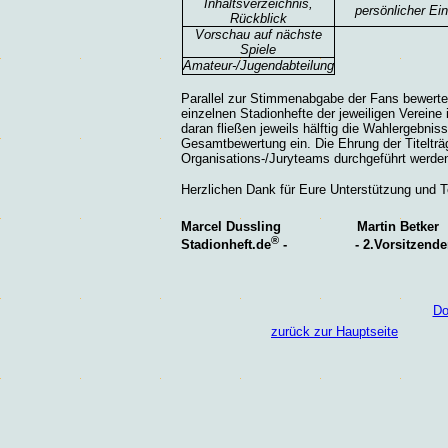
Inhaltsverzeichnis,
persönlicher Ei
Rückblick
Vorschau auf nächste
Spiele
Amateur-/Jugendabteilung
Parallel zur Stimmenabgabe der Fans bewerte
einzelnen Stadionhefte der jeweiligen Vereine
daran fließen jeweils hälftig die Wahlergebnis
Gesamtbewertung ein. Die Ehrung der Titelträ
Organisations-/Juryteams durchgeführt werde
Herzlichen Dank für Eure Unterstützung und 
Marcel Dussling
Martin Betker
®
Stadionheft.de
-
-
2.Vorsitzende
Do
zurück zur Hauptseite