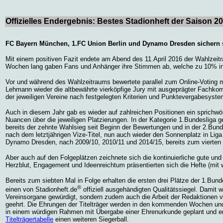
Offizielles Endergebnis: Bestes Stadionheft der Saison 2
FC Bayern München, 1.FC Union Berlin und Dynamo Dresden sichern s
Mit einem positiven Fazit endete am Abend des 11.April 2016 der Wahlzeit
Wochen lang gaben Fans und Anhänger ihre Stimmen ab, welche zu 10% in
Vor und während des Wahlzeitraums bewertete parallel zum Online-Voting 
Lehmann wieder die altbewährte vierköpfige Jury mit ausgeprägter Fachkom
der jeweiligen Vereine nach festgelegten Kriterien und Punktevergabesyst
Auch in diesem Jahr gab es wieder auf zahlreichen Positionen ein sprichwö
Nuancen über die jeweiligen Platzierungen. In der Kategorie 1.Bundeslig
bereits der zehnte Wahlsieg seit Beginn der Bewertungen und in der 2.Bun
nach dem letztjährigen Vize-Titel, nun auch wieder den Sonnenplatz in Liga
Dynamo Dresden, nach 2009/10, 2010/11 und 2014/15, bereits zum vierten 
Aber auch auf den Folgeplätzen zeichnete sich die kontinuierliche gute und q
Herzblut, Engagement und Ideenreichtum präsentierten sich die Hefte (mit
Bereits zum siebten Mal in Folge erhalten die ersten drei Plätze der 1.Bun
®
einen von Stadionheft.de
offiziell ausgehändigten Qualitätssiegel. Damit wi
Vereinsorgane gewürdigt, sondern zudem auch die Arbeit der Redaktionen v
geehrt. Die Ehrungen der Titelträger werden in den kommenden Wochen und
in einem würdigen Rahmen mit Übergabe einer Ehrenurkunde geplant und e
Titelträgertabelle
einen weiteren Siegerball.