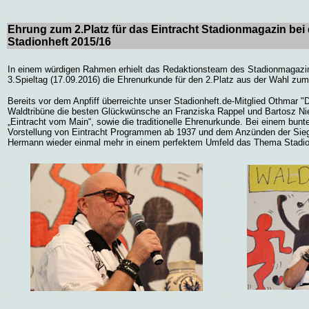
Ehrung zum 2.Platz für das Eintracht Stadionmagazin bei
Stadionheft 2015/16
In einem würdigen Rahmen erhielt das Redaktionsteam des Stadionmagazin
3.Spieltag (17.09.2016) die Ehrenurkunde für den 2.Platz aus der Wahl zum
Bereits vor dem Anpfiff überreichte unser Stadionheft.de-Mitglied Othmar
Waldtribüne die besten Glückwünsche an
Franziska Rappel und Bartosz Ni
„Eintracht vom Main“
, sowie die traditionelle Ehrenurkunde. Bei einem bu
Vorstellung von
Eintracht Programmen ab 1937 und
dem Anzünden der Siege
Hermann wieder einmal mehr in einem perfektem Umfeld das Thema Stadio