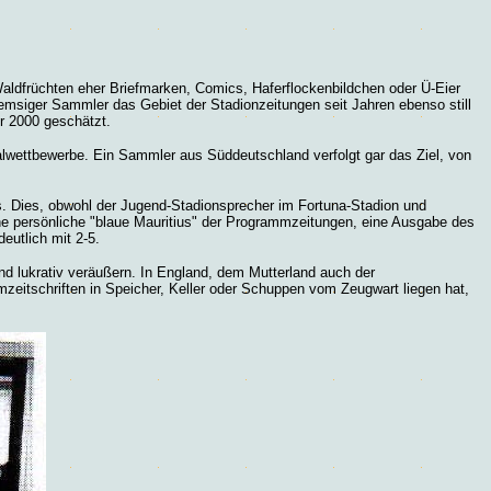
aldfrüchten eher Briefmarken, Comics, Haferflockenbildchen oder Ü-Eier
emsiger Sammler das Gebiet der Stadionzeitungen seit Jahren ebenso still
r 2000 geschätzt.
lwettbewerbe. Ein Sammler aus Süddeutschland verfolgt gar das Ziel, von
. Dies, obwohl der Jugend-Stadionsprecher im Fortuna-Stadion und
e persönliche "blaue Mauritius" der Programmzeitungen, eine Ausgabe des
utlich mit 2-5.
d lukrativ veräußern. In England, dem Mutterland auch der
eitschriften in Speicher, Keller oder Schuppen vom Zeugwart liegen hat,