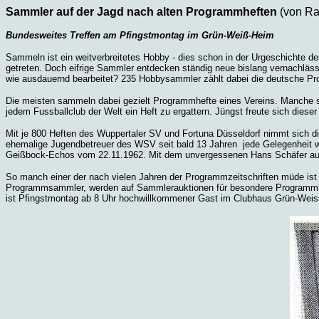
Sammler auf der Jagd nach alten Programmheften
(von Ra
Bundesweites Treffen am Pfingstmontag im Grün-Weiß-Heim
Sammeln ist ein weitverbreitetes Hobby - dies schon in der Urgeschichte d
getreten. Doch eifrige Sammler entdecken ständig neue bislang vernachläss
wie ausdauernd bearbeitet? 235 Hobbysammler zählt dabei die deutsche Pro
Die meisten sammeln dabei gezielt Programmhefte eines Vereins. Manche sp
jedem Fussballclub der Welt ein Heft zu ergattern. Jüngst freute sich diese
Mit je 800 Heften des Wuppertaler SV und Fortuna Düsseldorf nimmt sich d
ehemalige Jugendbetreuer des WSV seit bald 13 Jahren jede Gelegenheit w
Geißbock-Echos vom 22.11.1962. Mit dem unvergessenen Hans Schäfer auf de
So manch einer der nach vielen Jahren der Programmzeitschriften müde ist
Programmsammler, werden auf Sammlerauktionen für besondere Programmheft-
ist Pfingstmontag ab 8 Uhr hochwillkommener Gast im Clubhaus Grün-Weis