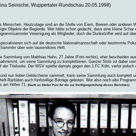
ina Seinsche, Wuppertaler-Rundschau 20.05.1998)
es Menschen. Heutzutage sind an die Stelle von Eiern, Beeren oder anderen W
igte Objekte der Begierde. Wer hätte schon gedacht, dass eine kleine Schar 
grammsammler Vereinigung als Mitglieder, doch die Dunkelziffer wird auf übe
ezialisieren sich auf die deutsche Nationalmannschaft oder bestimmte Poka
r Sammler über sein tausendstes Heft.
ie Sammlung von Matthias Hahn, 27 Jahre (Foto rechts), eher bescheiden aus
ahrnimmt, um seine Sammlung zu komplettieren. Ganzer Stolz ist dabei sein
r Titelseite. Der WSV spielte damals gegen den 1.FC Köln, verlor jedoch de
 und nun lieber Geldscheine sammelt, kann seine Sammlung auch komplett un
Raritäten auch fünfstellige Beträge geboten. Wer also noch alte Programmz
s am Höfen 71.
(Dank an Stefan Purz für die zur Verfügungstellung dieses Berichtes)